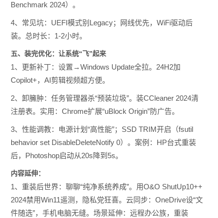
Benchmark 2024）。
4、常见坑：UEFI模式别Legacy；网线优先，WiFi驱动后
装。总时长：1-2小时。
五、装完优化：让系统“飞”起来
1、更新补丁：设置→Windows Update全拉。24H2加
Copilot+，AI剪辑视频超方便。
2、卸臃肿：任务管理器杀“预装垃圾”。装CCleaner 2024清
注册表。实用：Chrome扩展“uBlock Origin”防广告。
3、性能调教：电源计划“高性能”；SSD TRIM开启（fsutil
behavior set DisableDeleteNotify 0）。案例：HP台式重装
后，Photoshop启动从20s降到5s。
内容延伸：
1、重装后世界：聊聊“纯净系统养成”。用O&O ShutUp10++
2024禁用Win11遥测，隐私党狂喜。云同步：OneDrive设“文
件随选”，手机电脑无缝。场景延伸：远程办公族，重装