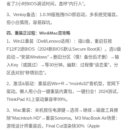
省了2小时BIOS调试时间，直呼“内行人”。
3、Ventoy备选：1.0.99版拖拽ISO即启动，多系统党福音。
但小白慎用，容易踩坑。
四、重装正过程：Win&Mac双攻略
1、Win11重装（Dell/Lenovo适用）：插U盘，重启狂按
F12/F2进BIOS（2024新BIOS默认Secure Boot关）。选U盘
启动→“安装Windows”→删旧分区（慎！备份后才删）→输
入Key（或跳过）→等30分钟。幽默：过程像“谈恋爱”，分
区选对别“移情别恋”。
2、激活&驱动：重装后Win+R→“msinfo32”查机型，官网下
驱动。懒人用小白一键重装内置包，一键扫全！2024测试，
ThinkPad X1上驱动兼容率99%。
3、Mac重装：关机按住电源键→选项→继续→磁盘工具擦
除“Macintosh HD”→重装Sonoma。M3 MacBook Air场景：
游戏设计师重装后，Final Cut渲染快30%（Apple