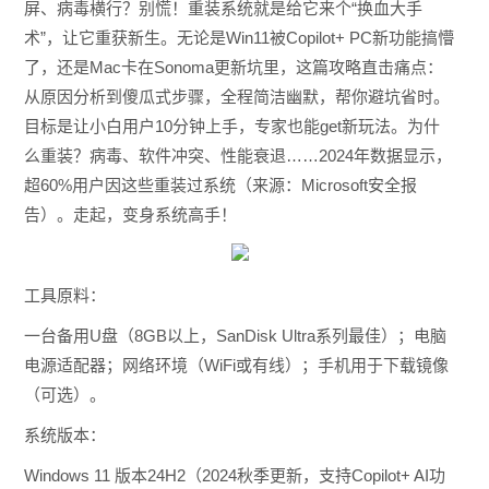
屏、病毒横行？别慌！重装系统就是给它来个“换血大手
术”，让它重获新生。无论是Win11被Copilot+ PC新功能搞懵
了，还是Mac卡在Sonoma更新坑里，这篇攻略直击痛点：
从原因分析到傻瓜式步骤，全程简洁幽默，帮你避坑省时。
目标是让小白用户10分钟上手，专家也能get新玩法。为什
么重装？病毒、软件冲突、性能衰退……2024年数据显示，
超60%用户因这些重装过系统（来源：Microsoft安全报
告）。走起，变身系统高手！
工具原料：
一台备用U盘（8GB以上，SanDisk Ultra系列最佳）；电脑
电源适配器；网络环境（WiFi或有线）；手机用于下载镜像
（可选）。
系统版本：
Windows 11 版本24H2（2024秋季更新，支持Copilot+ AI功