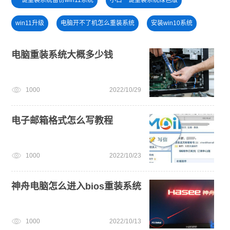
win11升级
电脑开不了机怎么重装系统
安装win10系统
电脑死机卡顿
windows11升级
win11正式版
电脑重装系统大概多少钱
win11下载
win11系统重装
win11系统下载
1000
2022/10/29
win7系统重装
电子邮箱格式怎么写教程
1000
2022/10/23
神舟电脑怎么进入bios重装系统
1000
2022/10/13