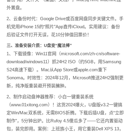
外置盘。
2、云备份时代：Google Drive或百度网盘同步关键文件。手
机党用iPhone 15的“照片”App直传iCloud。实用建议：备份
后验证文件打开无误，花10分钟值回票价！
三、准备安装介质：U盘变“魔法棒”
1、下载镜像：Win11官网（microsoft.com/zh-cn/software-
download/windows11）抓24H2 ISO（约5GB，用Samsung
S24高速下载）。Mac从App Store或apple.com重下
Sonoma。时效性：2024年12月，Microsoft推送24H2强制更
新，纯净版重装避开预装臃肿。
2、制作启动盘神器推荐：小白一键重装系统
（www.01xitong.com）！这货2024爆火，U盘版v3.2一键搞
定Win/Mac双系统，无需BIOS折腾。下载后插U盘，点“立即
制作”，5分钟出炉。比Rufoy 4.5傻瓜多了——它还内置驱动
包，装完即用。案例：上班族小王，用它重装Dell XPS 13，