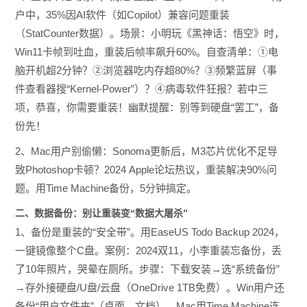
户中，35%因AI软件（如Copilot）兼容问题重装
（StatCounter数据）。场景：小明玩《黑神话：悟空》时，
Win11卡帧到吐血，重装后帧率飙升60%。自查清单：①电
脑开机超2分钟？②浏览器吃内存超80%？③频繁蓝屏（事
件查看器搜“Kernel-Power”）？④病毒软件狂报？若中三
项，恭喜，你需要重装！幽默提醒：别等到硬盘“罢工”，备
份先！
2、Mac用户别偷懒：Sonoma更新后，M3芯片优化不足导
致Photoshop卡顿？2024 Apple论坛热议，重装解决90%问
题。用Time Machine备份，5分钟搞定。
二、数据备份：别让重装变“数据大屠杀”
1、备份是重装的“安全带”。用EaseUS Todo Backup 2024，
一键镜像整个C盘。案例：2024双11，小李重装忘备份，丢
了10年照片，哭晕在厕所。步骤：下载安装→选“系统备份”
→存外接硬盘/U盘/云盘（OneDrive 1TB免费）。Win用户还
备份“用户文件夹”（桌面、文档），Mac用Time Machine连