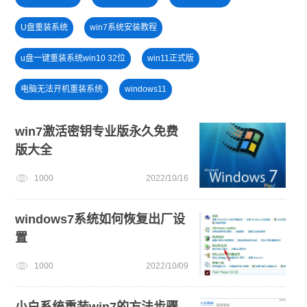
U盘重装系统
win7系统安装教程
u盘一键重装系统win10 32位
win11正式版
电脑无法开机重装系统
windows11
笔记本蓝屏怎么重装系统
windows11升级
win7激活密钥专业版永久免费
版大全
戴尔一键重装系统教育版
一键重装系统备份win11系统
1000
2022/10/16
win11下载
新手如何重装电脑系统win7
电脑开不了机
U盘装win7系统
win11怎么退回win10
windows7系统如何恢复出厂设
置
1000
2022/10/09
小白系统重装win7的方法步骤