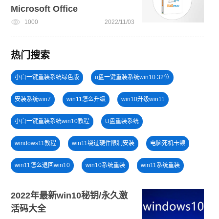
Microsoft Office
1000
2022/11/03
热门搜索
小白一键重装系统绿色版
u盘一键重装系统win10 32位
安装系统win7
win11怎么升级
win10升级win11
小白一键重装系统win10教程
U盘重装系统
windows11教程
win11绕过硬件限制安装
电脑死机卡顿
win11怎么退回win10
win10系统重装
win11系统重装
电脑无法开机重装系统
新手如何重装电脑系统win7
2022年最新win10秘钥/永久激
活码大全
戴尔一键重装系统教育版
安装win10系统
U盘装win7系统